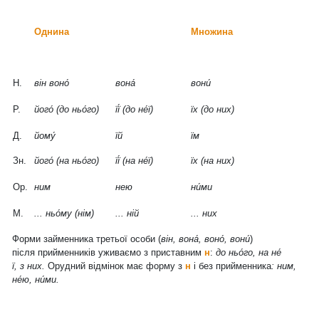
Однина
Множина
Н.
він воно́
вона́
вони́
Р.
його́ (до ньо́го)
її́ (до не́ї)
їх (до них)
Д.
йому́
їй
їм
Зн.
його́ (на ньо́го)
її́ (на не́ї)
їх (на них)
Ор.
ним
нею
ни́ми
М.
... ньо́му (нім)
... ній
... них
Форми займенника третьої особи (
він, вона́, воно́, вони́
)
після прийменників уживаємо з приставним
н
:
до ньо́го, на не́
ї, з них.
Орудний відмінок має форму з
н
і без прийменника
: ним,
не́ю, ни́ми.