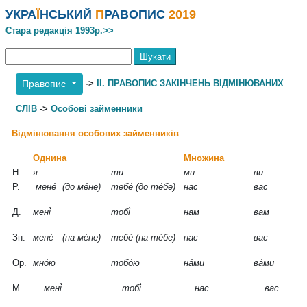
УКРА
Ї
НСЬКИЙ
П
РАВОПИС
2019
Стара редакція 1993р.>>
->
ІІ. ПРАВОПИС ЗАКІНЧЕНЬ ВІДМІНЮВАНИХ
Правопис
СЛІВ
->
Особові займенники
Відмінювання особових займенників
Однина
Множина
Н.
я
ти
ми
ви
Р.
мене́
(до ме́не)
тебе́ (до те́бе)
нас
вас
Д.
мені́
тобі́
нам
вам
Зн.
мене́
(на ме́не)
тебе́ (на те́бе)
нас
вас
Ор.
мно́ю
тобо́ю
на́ми
ва́ми
М.
... мені́
... тобі́
... нас
... вас