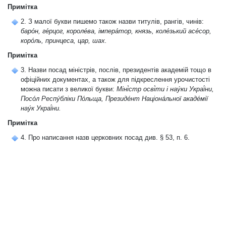
Примітка
2. З малої букви пишемо також назви титулів, рангів, чинів:
баро́н, ге́рцог, короле́ва, імпера́тор, князь, коле́зький асе́сор,
коро́ль, принцеса, цар, шах.
Примітка
3. Назви посад міністрів, послів, президентів академій тощо в
офіційних документах, а також для підкреслення урочистості
можна писати з великої букви:
Міні́стр осві́ти і нау́ки Украї́ни,
Посо́л Респу́бліки По́льща, Президе́нт Націона́льної акаде́мії
нау́к Украї́ни.
Примітка
4. Про написання назв церковних посад див. § 53, п. 6.