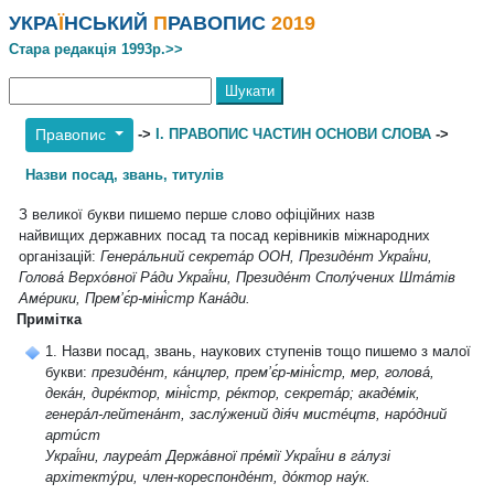
УКРА
Ї
НСЬКИЙ
П
РАВОПИС
2019
Стара редакція 1993р.>>
->
І. ПРАВОПИС ЧАСТИН ОСНОВИ СЛОВА
->
Правопис
Назви посад, звань, титулів
З великої букви пишемо перше слово офіційних назв
найвищих державних посад та посад керівників міжнародних
організацій:
Генера́льний секрета́р ООН, Президе́нт Украї́ни,
Голова́ Верхо́вної Ра́ди Украї́ни, Президе́нт Сполу́чених Шта́тів
Аме́рики, Прем’є́р-міні́стр Кана́ди.
Примітка
1. Назви посад, звань, наукових ступенів тощо пишемо з малої
букви:
президе́нт, ка́нцлер, прем’є́р-міні́стр, мер, голова́,
дека́н, дире́ктор, міні́стр, ре́ктор, секрета́р; акаде́мік,
генера́л-лейтена́нт, заслу́жений дія́ч мисте́цтв, наро́дний
арти́ст
Украї́ни, лауреа́т Держа́вної пре́мії Украї́ни в га́лузі
архітекту́ри, член-кореспонде́нт, до́ктор нау́к.